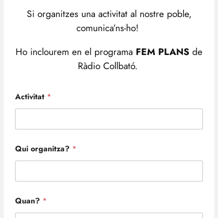
Si organitzes una activitat al nostre poble,
comunica’ns-ho!
Ho inclourem en el programa
FEM PLANS
de
Ràdio Collbató.
Activitat
*
Qui organitza?
*
Quan?
*