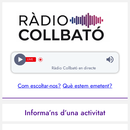
Vés
al
contingut
LIVE
Ràdio Collbató en directe
Com escoltar-nos?
Què estem emetent?
Informa’ns d’una activitat